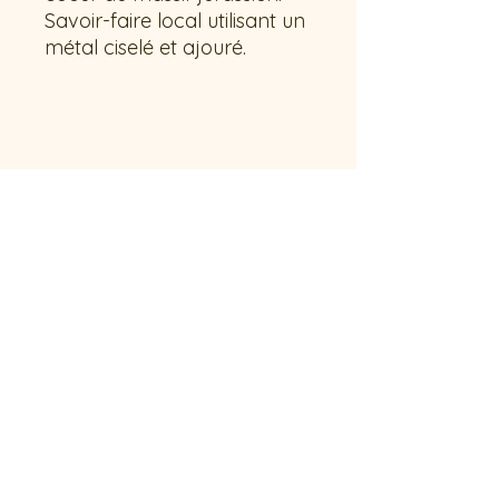
Savoir-faire local utilisant un
métal ciselé et ajouré.
Contactez-nous !
French riviera // Saint-Raphaël
stephdeco83@gmail.com
+(33)6 72 58 32 77
Politique de confidentialité
CGV
Mentions
légales