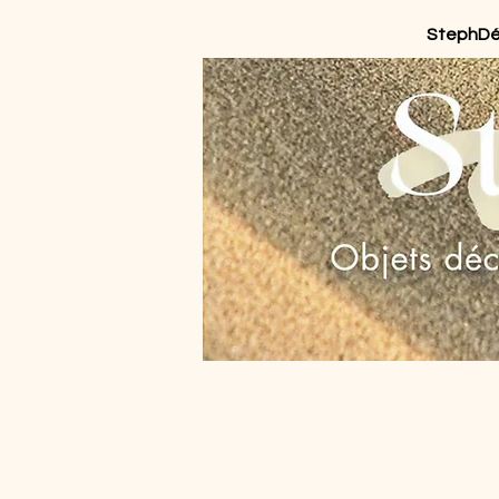
StephD