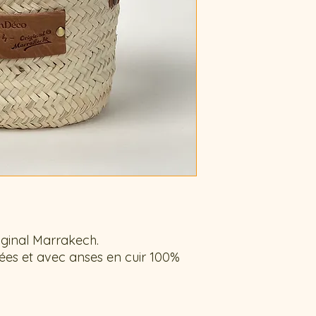
artisanal.
En effet, le produi
central et se termin
le process de la for
C'est ce que l'on ap
iginal Marrakech.
ssées et avec anses en cuir 100%