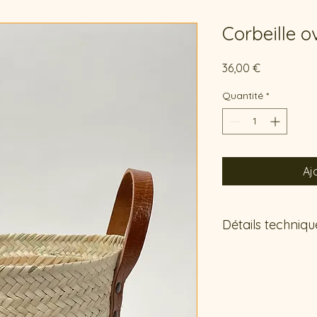
Corbeille o
Prix
36,00 €
Quantité
*
Aj
Détails techniqu
Ce produit étant co
naturels comme les f
variations (pouvan
imperfections) peuv
apparence en raison