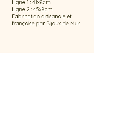
Ligne 1 : 41x8cm
Ligne 2 : 45x8cm
Fabrication artisanale et
française par Bijoux de Mur.
Contactez-nous !
French riviera // Saint-Raphaël
stephdeco83@gmail.com
+(33)6 72 58 32 77
Politique de confidentialité
CGV
Mentions
légales