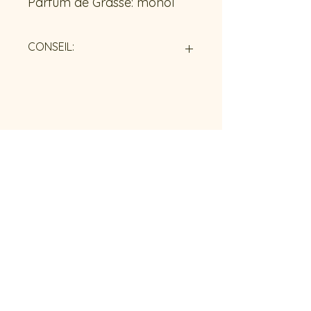
Parfum de Grasse: monoÏ
CONSEIL:
Une fois la bougie consumée, vous
pouvez utiliser le contenant en
béton comme bon vous semble!
Contactez-nous !
French riviera // Saint-Raphaël
stephdeco83@gmail.com
+(33)6 72 58 32 77
Politique de confidentialité
CGV
Mentions
légales