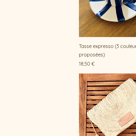
Tasse expresso (3 couleu
proposées)
Prix
18,50 €