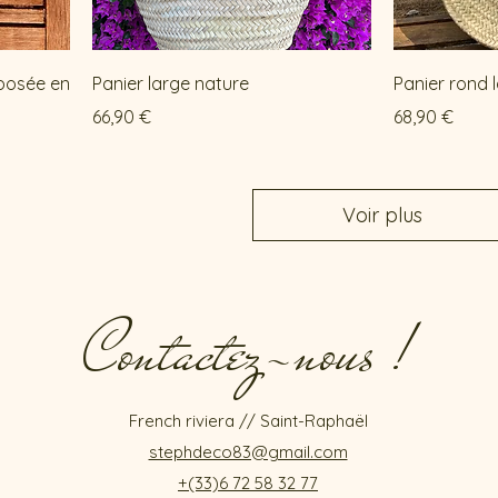
oposée en
Panier large nature
Panier rond 
Prix
Prix
66,90 €
68,90 €
Voir plus
Contactez-nous !
French riviera // Saint-Raphaël
stephdeco83@gmail.com
+(33)6 72 58 32 77