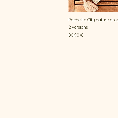
Pochette City nature pr
2 versions
Prix
80,90 €