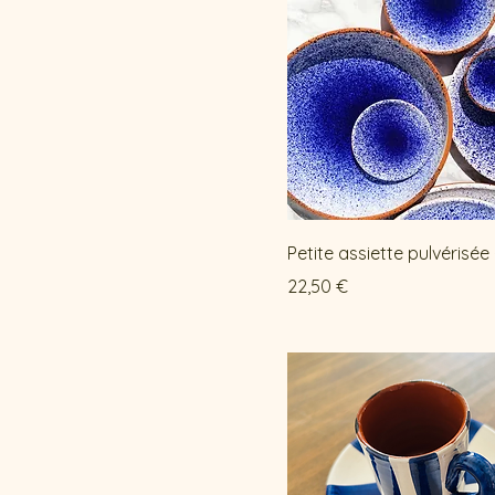
Petite assiette pulvérisée 
Prix
22,50 €