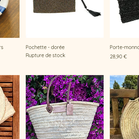
rs
Pochette - dorée
Porte-monnai
Rupture de stock
Prix
28,90 €