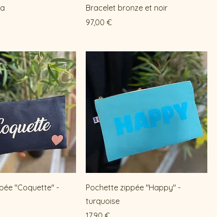
na
Bracelet bronze et noir
Prix
97,00 €
pée "Coquette" -
Pochette zippée "Happy" -
turquoise
Prix
17,90 €