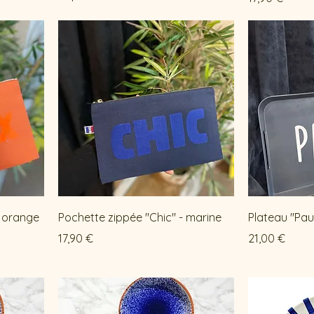
- orange
Pochette zippée "Chic" - marine
Plateau "Paus
Prix
Prix
17,90 €
21,00 €