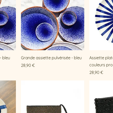
- bleu
Grande assiette pulvérisée - bleu
Assiette pla
couleurs pr
Prix
28,90 €
Prix
28,90 €