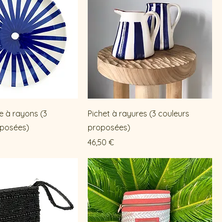
te à rayons (3
Pichet à rayures (3 couleurs
oposées)
proposées)
Prix
46,50 €