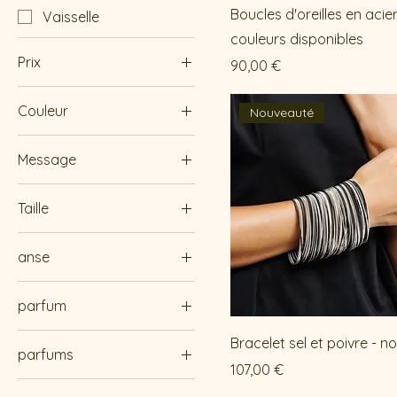
Boucles d'oreilles en acier
Vaisselle
couleurs disponibles
Prix
Prix
90,00 €
Couleur
0 €
165 €
Nouveauté
Message
Bonne année
Taille
Joyeux Noël
L
La maison du bonheur
anse
M
La vie est belle
avec
La vie est remplie de
parfum
sans
petits bonheurs
fleur de coton
Bracelet sel et poivre - no
Le plus doux bonheur
parfums
est celui qu'on partage
monoï
Prix
107,00 €
figue
Les amis sont la famille