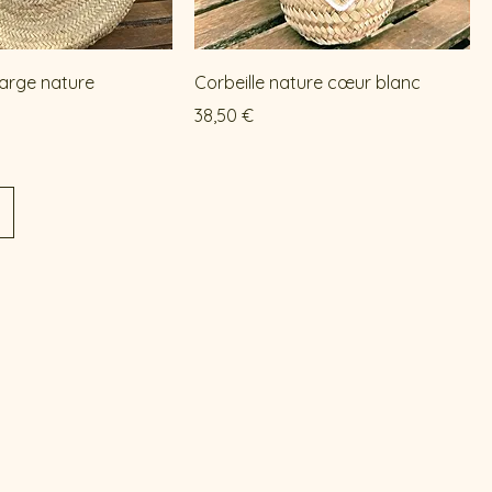
large nature
Corbeille nature cœur blanc
Prix
38,50 €