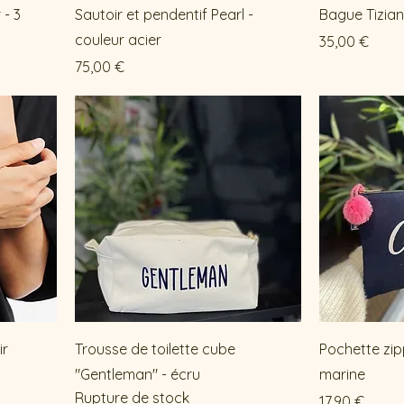
 - 3
Sautoir et pendentif Pearl -
Bague Tizia
couleur acier
Prix
35,00 €
Prix
75,00 €
ir
Trousse de toilette cube
Pochette zip
"Gentleman" - écru
marine
Rupture de stock
Prix
17,90 €