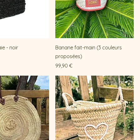
e - noir
Banane fait-main (3 couleurs
proposées)
Prix
99,90 €